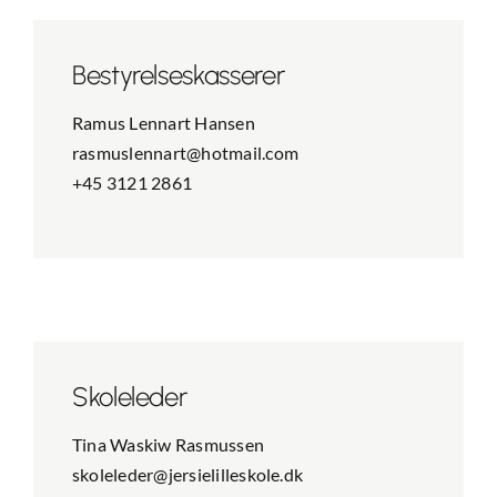
Bestyrelses­kasserer
Ramus Lennart Hansen
rasmuslennart@hotmail.com
+45 3121 2861
Skoleleder
Tina Waskiw Rasmussen
skoleleder@jersielilleskole.dk