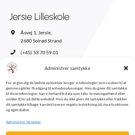
Jersie Lilleskole
Åsvej 1, Jersie,
2680 Solrød Strand
(+45) 53 70 59 01
adm@jersielilleskole.dk
Administrer samtykke
For at give dig de bedste oplevelser bruger vi teknologier som cookies til at
Forældreintra
gemme og/eller få adgang til enhedsoplysninger. Hvis du giver dit samtykke
til disse teknologier, kan vi behandle data som f.eks. browsingadfærd eller
Elevintra
unikke ID'er på dette websted. Hvis du ikke giver dit samtykke eller trækker
dit samtykke tilbage, kan det have en negativ indvirkning på visse funktioner
Lærerintra
og egenskaber.
Kontakt Os
Administrer tjenester