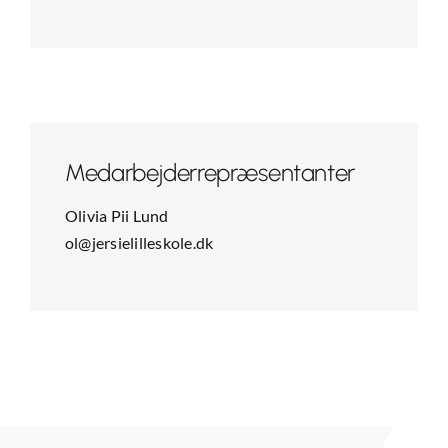
Medarbejder­repræsentanter
Olivia Pii Lund
ol@jersielilleskole.dk