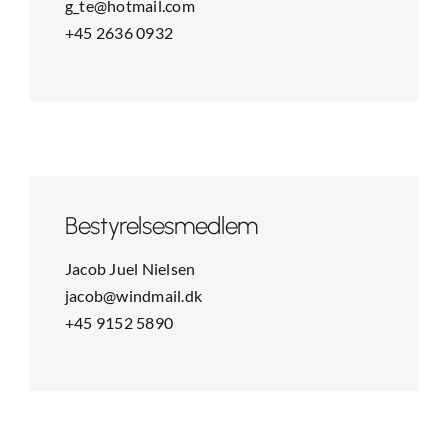
g_te@hotmail.com
+45 2636 0932
Bestyrelses­­medlem
Jacob Juel Nielsen
jacob@windmail.dk
+45 9152 5890