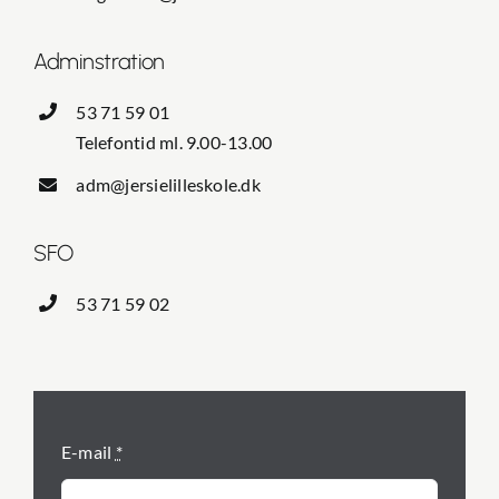
Adminstration
Kontakt
53 71 59 01
Intra
Telefontid ml. 9.00-13.00
adm@jersielilleskole.dk
SFO
53 71 59 02
E-mail
*