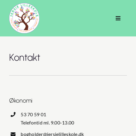
Skip
to
content
Toggle
Navigati
Bliv elev
SFO
Kontakt
Skolen
Informationer
Økonomi
Lovkrav
53 70 59 01
Telefontid ml. 9.00-13.00
bogholder@jersielilleskole.dk
Politikker