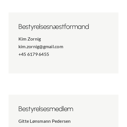
Bestyrelses­næstformand
Kim Zornig
kim.zornig@gmail.com
+45 6179 6455
Bestyrelses­­medlem
Gitte Lønsmann Pedersen