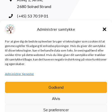
2680 Solrød Strand
(+45) 53 70 59 01
adm@jersielilleskole.dk
Administrer samtykke
For at give dig de bedste oplevelser bruger vi teknologier som cookies til at
Forældreintra
gemme og/eller få adgang til enhedsoplysninger. Hvis du giver dit samtykke
til disse teknologier, kan vi behandle data som f.eks. browsingadfærd eller
Elevintra
unikke ID'er på dette websted. Hvis du ikke giver dit samtykke eller trækker
dit samtykke tilbage, kan det have en negativ indvirkning på visse funktioner
Lærerintra
og egenskaber.
Kontakt Os
Administrer tjenester
Godkend
© 2024 Jersie Lilleskole
Afvis
Se præferencer
Privatlivspolitik (GDPR)
Cookiepolitik (EU)