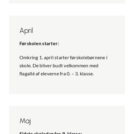
April
Førskolen starter:
Omkring 1. april starter førskolebørnene i
skole. De bliver budt velkommen med
flagallé af eleverne fra 0. – 3. klasse.
Maj
Sidste skoledag for 9. klasse: