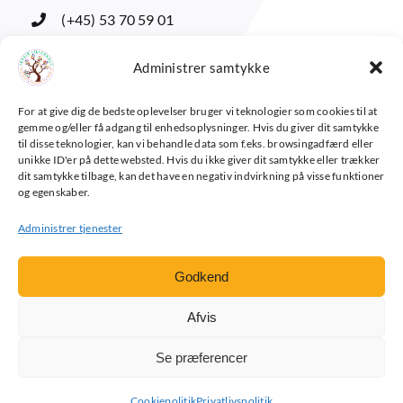
(+45) 53 70 59 01
adm@jersielilleskole.dk
Administrer samtykke
For at give dig de bedste oplevelser bruger vi teknologier som cookies til at
Forældreintra
gemme og/eller få adgang til enhedsoplysninger. Hvis du giver dit samtykke
til disse teknologier, kan vi behandle data som f.eks. browsingadfærd eller
Elevintra
unikke ID'er på dette websted. Hvis du ikke giver dit samtykke eller trækker
dit samtykke tilbage, kan det have en negativ indvirkning på visse funktioner
Lærerintra
og egenskaber.
Kontakt Os
Administrer tjenester
Godkend
© 2024 Jersie Lilleskole
Afvis
Se præferencer
Privatlivspolitik (GDPR)
Cookiepolitik (EU)
Cookiepolitik
Privatlivspolitik